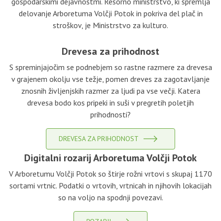
gospodarskimi dejavnostmi. Resorno ministrstvo, ki spremlja
delovanje Arboretuma Volčji Potok in pokriva del plač in
stroškov, je Ministrstvo za kulturo.
Drevesa za prihodnost
S spreminjajočim se podnebjem so rastne razmere za drevesa
v grajenem okolju vse težje, pomen dreves za zagotavljanje
znosnih življenjskih razmer za ljudi pa vse večji. Katera
drevesa bodo kos pripeki in suši v pregretih poletjih
prihodnosti?
DREVESA ZA PRIHODNOST
Digitalni rozarij Arboretuma Volčji Potok
V Arboretumu Volčji Potok so štirje rožni vrtovi s skupaj 1170
sortami vrtnic. Podatki o vrtovih, vrtnicah in njihovih lokacijah
so na voljo na spodnji povezavi.